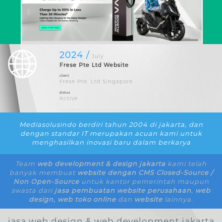
2024 /
July
Frese Pte Ltd Website
client
Frese Pte. Ltd Singapore
status
Active
Mediasolusindo berdiri tahun 2004 di jakarta, dan
dengan standar IT merupakan acuan kami untuk
menghasilkan inovasi baru dalam berkarya
Team
web development & design jakarta
kami telah
banyak membuat
website dengan CMS Closed-Source /
Non Open-Source
untuk kantor pemerintah maupun
swasta
dari
jasa pembuatan website perusahaan
,
web
design, web toko online
dan
website
lainnya.
jasa web design & web development jakarta